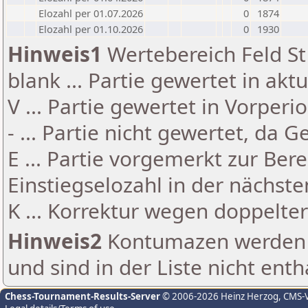
Elozahl per 01.07.2026
0
1874
Elozahl per 01.10.2026
0
1930
Hinweis1
Wertebereich Feld St 
blank ... Partie gewertet in akt
V ... Partie gewertet in Vorperi
- ... Partie nicht gewertet, da 
E ... Partie vorgemerkt zur Be
Einstiegselozahl in der nächst
K ... Korrektur wegen doppelt
Hinweis2
Kontumazen werden g
und sind in der Liste nicht enth
Chess-Tournament-Results-Server
© 2006-2026 Heinz Herzog
, CMS-