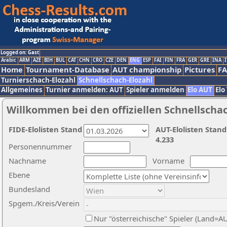
Logged on: Gast
Arabic
ARM
AZE
BIH
BUL
CAT
CHN
CRO
CZE
DEN
ENG
ESP
FAI
FIN
FRA
GER
GRE
INA
I
Home
Tournament-Database
AUT championship
Pictures
F
Turnierschach-Elozahl
Schnellschach-Elozahl
Allgemeines
Turnier anmelden: AUT
Spieler anmelden
Elo AUT
Elo
Willkommen bei den offiziellen Schnellscha
FIDE-Elolisten Stand
AUT-Elolisten Stand
4.233
Personennummer
Nachname
Vorname
Ebene
Bundesland
Spgem./Kreis/Verein
Nur "österreichische" Spieler (Land=A