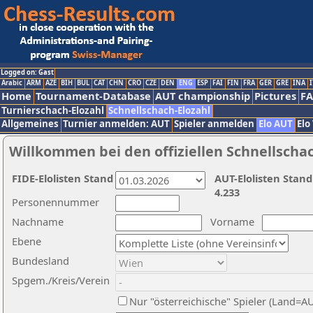
Logged on: Gast
Arabic
ARM
AZE
BIH
BUL
CAT
CHN
CRO
CZE
DEN
ENG
ESP
FAI
FIN
FRA
GER
GRE
INA
I
Home
Tournament-Database
AUT championship
Pictures
F
Turnierschach-Elozahl
Schnellschach-Elozahl
Allgemeines
Turnier anmelden: AUT
Spieler anmelden
Elo AUT
Elo
Willkommen bei den offiziellen Schnellscha
FIDE-Elolisten Stand
AUT-Elolisten Stand
4.233
Personennummer
Nachname
Vorname
Ebene
Bundesland
Spgem./Kreis/Verein
Nur "österreichische" Spieler (Land=A