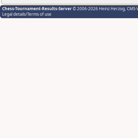
Chess-Tournament-Results-Server
© 2006-2026 Heinz Herzog
, CMS-
Legal details/Terms of use