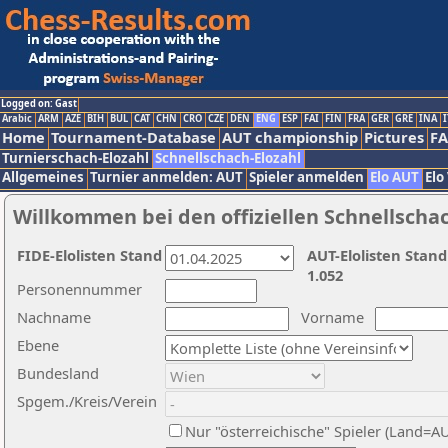
Logged on: Gast
Arabic
ARM
AZE
BIH
BUL
CAT
CHN
CRO
CZE
DEN
ENG
ESP
FAI
FIN
FRA
GER
GRE
INA
I
Home
Tournament-Database
AUT championship
Pictures
F
Turnierschach-Elozahl
Schnellschach-Elozahl
Allgemeines
Turnier anmelden: AUT
Spieler anmelden
Elo AUT
Elo
Willkommen bei den offiziellen Schnellscha
FIDE-Elolisten Stand
AUT-Elolisten Stand
1.052
Personennummer
Nachname
Vorname
Ebene
Bundesland
Spgem./Kreis/Verein
Nur "österreichische" Spieler (Land=A