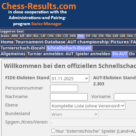
Logged on: Gast
Arabic
ARM
AZE
BIH
BUL
CAT
CHN
CRO
CZE
DEN
ENG
ESP
FAI
FIN
FRA
GER
GRE
INA
I
Home
Tournament-Database
AUT championship
Pictures
F
Turnierschach-Elozahl
Schnellschach-Elozahl
Allgemeines
Turnier anmelden: AUT
Spieler anmelden
Elo AUT
Elo
Willkommen bei den offiziellen Schnellscha
FIDE-Elolisten Stand
AUT-Elolisten Stand
2.303
Personennummer
Nachname
Vorname
Ebene
Bundesland
Spgem./Kreis/Verein
Nur "österreichische" Spieler (Land=A