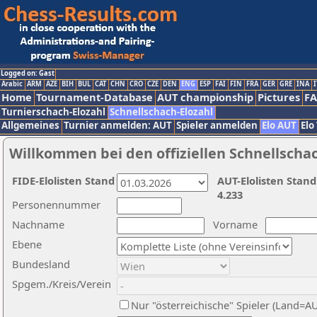
Logged on: Gast
Arabic
ARM
AZE
BIH
BUL
CAT
CHN
CRO
CZE
DEN
ENG
ESP
FAI
FIN
FRA
GER
GRE
INA
I
Home
Tournament-Database
AUT championship
Pictures
F
Turnierschach-Elozahl
Schnellschach-Elozahl
Allgemeines
Turnier anmelden: AUT
Spieler anmelden
Elo AUT
Elo
Willkommen bei den offiziellen Schnellscha
FIDE-Elolisten Stand
AUT-Elolisten Stand
4.233
Personennummer
Nachname
Vorname
Ebene
Bundesland
Spgem./Kreis/Verein
Nur "österreichische" Spieler (Land=A