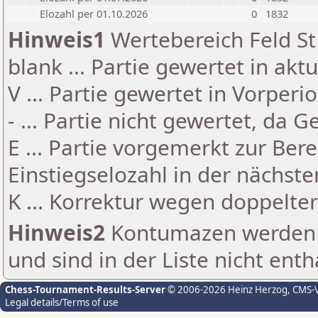
Elozahl per 01.10.2026
0
1832
Hinweis1
Wertebereich Feld St 
blank ... Partie gewertet in akt
V ... Partie gewertet in Vorperi
- ... Partie nicht gewertet, da 
E ... Partie vorgemerkt zur Be
Einstiegselozahl in der nächst
K ... Korrektur wegen doppelt
Hinweis2
Kontumazen werden g
und sind in der Liste nicht enth
Chess-Tournament-Results-Server
© 2006-2026 Heinz Herzog
, CMS-
Legal details/Terms of use