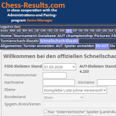
Logged on: Gast
Arabic
ARM
AZE
BIH
BUL
CAT
CHN
CRO
CZE
DEN
ENG
ESP
FAI
FIN
FRA
GER
GRE
INA
I
Home
Tournament-Database
AUT championship
Pictures
F
Turnierschach-Elozahl
Schnellschach-Elozahl
Allgemeines
Turnier anmelden: AUT
Spieler anmelden
Elo AUT
Elo
Willkommen bei den offiziellen Schnellscha
FIDE-Elolisten Stand
AUT-Elolisten Stand
4.233
Personennummer
Nachname
Vorname
Ebene
Bundesland
Spgem./Kreis/Verein
Nur "österreichische" Spieler (Land=A