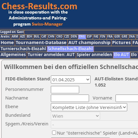
Logged on: Gast
Arabic
ARM
AZE
BIH
BUL
CAT
CHN
CRO
CZE
DEN
ENG
ESP
FAI
FIN
FRA
GER
GRE
INA
I
Home
Tournament-Database
AUT championship
Pictures
F
Turnierschach-Elozahl
Schnellschach-Elozahl
Allgemeines
Turnier anmelden: AUT
Spieler anmelden
Elo AUT
Elo
Willkommen bei den offiziellen Schnellscha
FIDE-Elolisten Stand
AUT-Elolisten Stand
1.052
Personennummer
Nachname
Vorname
Ebene
Bundesland
Spgem./Kreis/Verein
Nur "österreichische" Spieler (Land=A