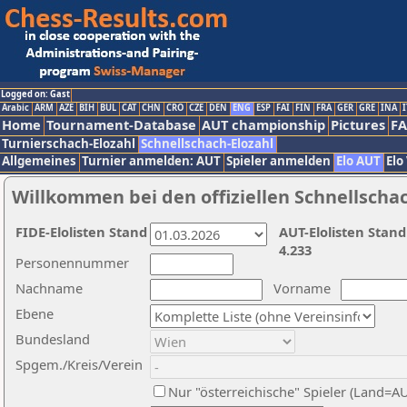
Logged on: Gast
Arabic
ARM
AZE
BIH
BUL
CAT
CHN
CRO
CZE
DEN
ENG
ESP
FAI
FIN
FRA
GER
GRE
INA
I
Home
Tournament-Database
AUT championship
Pictures
F
Turnierschach-Elozahl
Schnellschach-Elozahl
Allgemeines
Turnier anmelden: AUT
Spieler anmelden
Elo AUT
Elo
Willkommen bei den offiziellen Schnellscha
FIDE-Elolisten Stand
AUT-Elolisten Stand
4.233
Personennummer
Nachname
Vorname
Ebene
Bundesland
Spgem./Kreis/Verein
Nur "österreichische" Spieler (Land=A