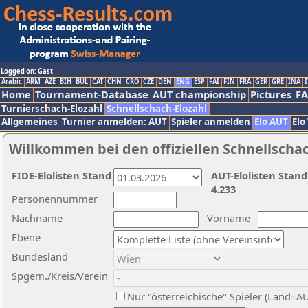
Logged on: Gast
Arabic
ARM
AZE
BIH
BUL
CAT
CHN
CRO
CZE
DEN
ENG
ESP
FAI
FIN
FRA
GER
GRE
INA
I
Home
Tournament-Database
AUT championship
Pictures
F
Turnierschach-Elozahl
Schnellschach-Elozahl
Allgemeines
Turnier anmelden: AUT
Spieler anmelden
Elo AUT
Elo
Willkommen bei den offiziellen Schnellscha
FIDE-Elolisten Stand
AUT-Elolisten Stand
4.233
Personennummer
Nachname
Vorname
Ebene
Bundesland
Spgem./Kreis/Verein
Nur "österreichische" Spieler (Land=A