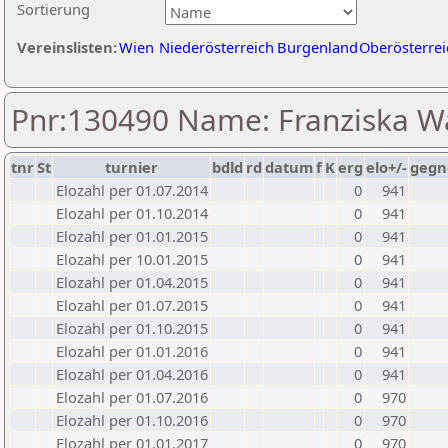
Sortierung
Vereinslisten:
Wien
Niederösterreich
Burgenland
Oberösterrei
Pnr:130490 Name: Franziska 
tnr
St
turnier
bdld
rd
datum
f
K
erg
elo+/-
gegn
Elozahl per 01.07.2014
0
941
Elozahl per 01.10.2014
0
941
Elozahl per 01.01.2015
0
941
Elozahl per 10.01.2015
0
941
Elozahl per 01.04.2015
0
941
Elozahl per 01.07.2015
0
941
Elozahl per 01.10.2015
0
941
Elozahl per 01.01.2016
0
941
Elozahl per 01.04.2016
0
941
Elozahl per 01.07.2016
0
970
Elozahl per 01.10.2016
0
970
Elozahl per 01.01.2017
0
970