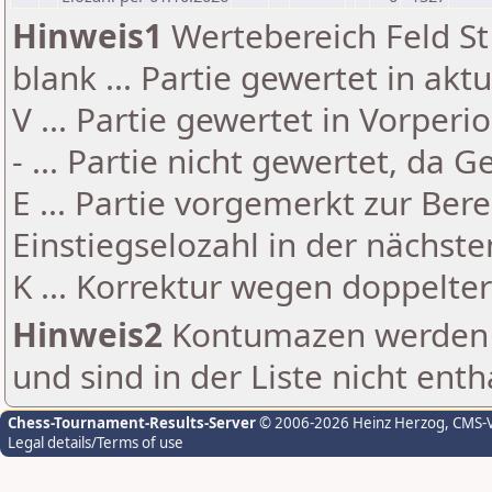
Hinweis1
Wertebereich Feld St 
blank ... Partie gewertet in akt
V ... Partie gewertet in Vorperi
- ... Partie nicht gewertet, da 
E ... Partie vorgemerkt zur Be
Einstiegselozahl in der nächst
K ... Korrektur wegen doppelt
Hinweis2
Kontumazen werden g
und sind in der Liste nicht enth
Chess-Tournament-Results-Server
© 2006-2026 Heinz Herzog
, CMS-
Legal details/Terms of use