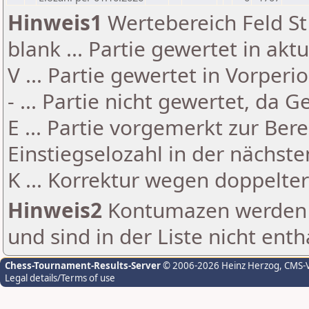
Hinweis1
Wertebereich Feld St 
blank ... Partie gewertet in akt
V ... Partie gewertet in Vorperi
- ... Partie nicht gewertet, da 
E ... Partie vorgemerkt zur Be
Einstiegselozahl in der nächst
K ... Korrektur wegen doppelt
Hinweis2
Kontumazen werden g
und sind in der Liste nicht enth
Chess-Tournament-Results-Server
© 2006-2026 Heinz Herzog
, CMS-
Legal details/Terms of use