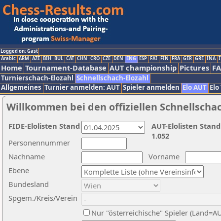
Logged on: Gast
Arabic
ARM
AZE
BIH
BUL
CAT
CHN
CRO
CZE
DEN
ENG
ESP
FAI
FIN
FRA
GER
GRE
INA
I
Home
Tournament-Database
AUT championship
Pictures
F
Turnierschach-Elozahl
Schnellschach-Elozahl
Allgemeines
Turnier anmelden: AUT
Spieler anmelden
Elo AUT
Elo
Willkommen bei den offiziellen Schnellscha
FIDE-Elolisten Stand
AUT-Elolisten Stand
1.052
Personennummer
Nachname
Vorname
Ebene
Bundesland
Spgem./Kreis/Verein
Nur "österreichische" Spieler (Land=A