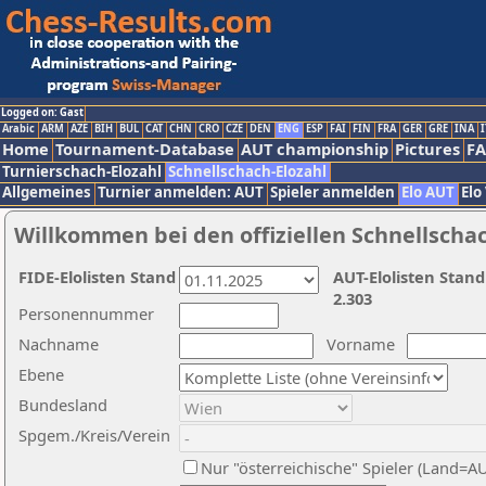
Logged on: Gast
Arabic
ARM
AZE
BIH
BUL
CAT
CHN
CRO
CZE
DEN
ENG
ESP
FAI
FIN
FRA
GER
GRE
INA
I
Home
Tournament-Database
AUT championship
Pictures
F
Turnierschach-Elozahl
Schnellschach-Elozahl
Allgemeines
Turnier anmelden: AUT
Spieler anmelden
Elo AUT
Elo
Willkommen bei den offiziellen Schnellscha
FIDE-Elolisten Stand
AUT-Elolisten Stand
2.303
Personennummer
Nachname
Vorname
Ebene
Bundesland
Spgem./Kreis/Verein
Nur "österreichische" Spieler (Land=A