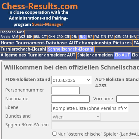
Logged on: Gast
Arabic
ARM
AZE
BIH
BUL
CAT
CHN
CRO
CZE
DEN
ENG
ESP
FAI
FIN
FRA
GER
GRE
INA
I
Home
Tournament-Database
AUT championship
Pictures
F
Turnierschach-Elozahl
Schnellschach-Elozahl
Allgemeines
Turnier anmelden: AUT
Spieler anmelden
Elo AUT
Elo
Willkommen bei den offiziellen Schnellscha
FIDE-Elolisten Stand
AUT-Elolisten Stand
4.233
Personennummer
Nachname
Vorname
Ebene
Bundesland
Spgem./Kreis/Verein
Nur "österreichische" Spieler (Land=A