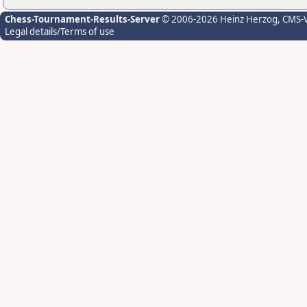
Chess-Tournament-Results-Server
© 2006-2026 Heinz Herzog
, CMS-
Legal details/Terms of use