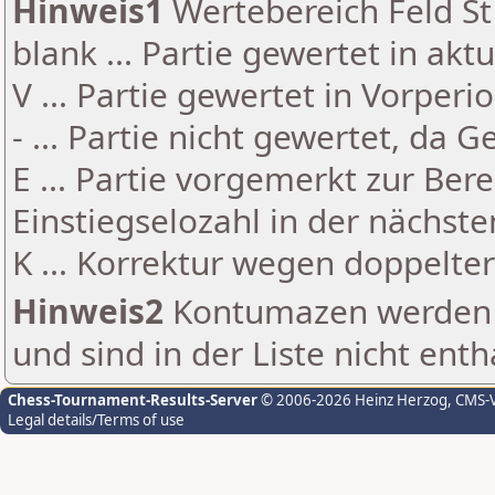
Hinweis1
Wertebereich Feld St 
blank ... Partie gewertet in akt
V ... Partie gewertet in Vorperi
- ... Partie nicht gewertet, da 
E ... Partie vorgemerkt zur Be
Einstiegselozahl in der nächst
K ... Korrektur wegen doppelt
Hinweis2
Kontumazen werden g
und sind in der Liste nicht enth
Chess-Tournament-Results-Server
© 2006-2026 Heinz Herzog
, CMS-
Legal details/Terms of use