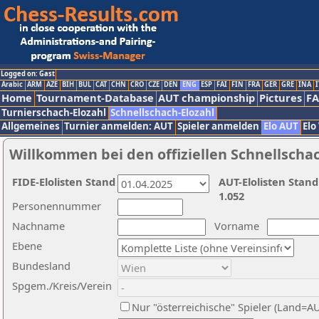
Logged on: Gast
Arabic
ARM
AZE
BIH
BUL
CAT
CHN
CRO
CZE
DEN
ENG
ESP
FAI
FIN
FRA
GER
GRE
INA
I
Home
Tournament-Database
AUT championship
Pictures
F
Turnierschach-Elozahl
Schnellschach-Elozahl
Allgemeines
Turnier anmelden: AUT
Spieler anmelden
Elo AUT
Elo
Willkommen bei den offiziellen Schnellscha
FIDE-Elolisten Stand
AUT-Elolisten Stand
1.052
Personennummer
Nachname
Vorname
Ebene
Bundesland
Spgem./Kreis/Verein
Nur "österreichische" Spieler (Land=A