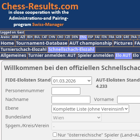
Logged on: Gast
Arabic
ARM
AZE
BIH
BUL
CAT
CHN
CRO
CZE
DEN
ENG
ESP
FAI
FIN
FRA
GER
GRE
INA
I
Home
Tournament-Database
AUT championship
Pictures
F
Turnierschach-Elozahl
Schnellschach-Elozahl
Allgemeines
Turnier anmelden: AUT
Spieler anmelden
Elo AUT
Elo
Willkommen bei den offiziellen Schnellscha
FIDE-Elolisten Stand
AUT-Elolisten Stand
4.233
Personennummer
Nachname
Vorname
Ebene
Bundesland
Spgem./Kreis/Verein
Nur "österreichische" Spieler (Land=A