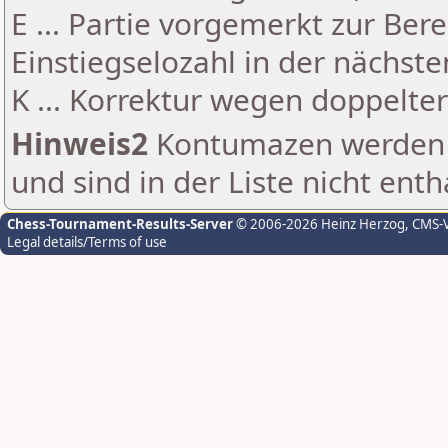
E ... Partie vorgemerkt zur Be
Einstiegselozahl in der nächst
K ... Korrektur wegen doppelt
Hinweis2
Kontumazen werden g
und sind in der Liste nicht enth
Chess-Tournament-Results-Server
© 2006-2026 Heinz Herzog
, CMS-
Legal details/Terms of use