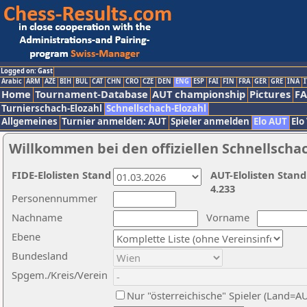
Logged on: Gast
Arabic
ARM
AZE
BIH
BUL
CAT
CHN
CRO
CZE
DEN
ENG
ESP
FAI
FIN
FRA
GER
GRE
INA
I
Home
Tournament-Database
AUT championship
Pictures
F
Turnierschach-Elozahl
Schnellschach-Elozahl
Allgemeines
Turnier anmelden: AUT
Spieler anmelden
Elo AUT
Elo
Willkommen bei den offiziellen Schnellscha
FIDE-Elolisten Stand
AUT-Elolisten Stand
4.233
Personennummer
Nachname
Vorname
Ebene
Bundesland
Spgem./Kreis/Verein
Nur "österreichische" Spieler (Land=A