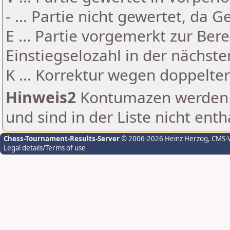
- ... Partie nicht gewertet, da 
E ... Partie vorgemerkt zur Be
Einstiegselozahl in der nächst
K ... Korrektur wegen doppelt
Hinweis2
Kontumazen werden g
und sind in der Liste nicht enth
Chess-Tournament-Results-Server
© 2006-2026 Heinz Herzog
, CMS-
Legal details/Terms of use