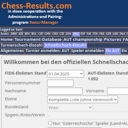
Logged on: Gast
Arabic
ARM
AZE
BIH
BUL
CAT
CHN
CRO
CZE
DEN
ENG
ESP
FAI
FIN
FRA
GER
GRE
INA
I
Home
Tournament-Database
AUT championship
Pictures
F
Turnierschach-Elozahl
Schnellschach-Elozahl
Allgemeines
Turnier anmelden: AUT
Spieler anmelden
Elo AUT
Elo
Willkommen bei den offiziellen Schnellscha
FIDE-Elolisten Stand
AUT-Elolisten Stand
1.052
Personennummer
Nachname
Vorname
Ebene
Bundesland
Spgem./Kreis/Verein
Nur "österreichische" Spieler (Land=A