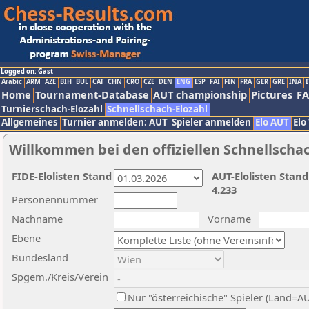
Logged on: Gast
Arabic
ARM
AZE
BIH
BUL
CAT
CHN
CRO
CZE
DEN
ENG
ESP
FAI
FIN
FRA
GER
GRE
INA
I
Home
Tournament-Database
AUT championship
Pictures
F
Turnierschach-Elozahl
Schnellschach-Elozahl
Allgemeines
Turnier anmelden: AUT
Spieler anmelden
Elo AUT
Elo
Willkommen bei den offiziellen Schnellscha
FIDE-Elolisten Stand
AUT-Elolisten Stand
4.233
Personennummer
Nachname
Vorname
Ebene
Bundesland
Spgem./Kreis/Verein
Nur "österreichische" Spieler (Land=A