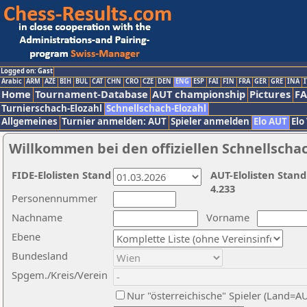
Logged on: Gast
Arabic
ARM
AZE
BIH
BUL
CAT
CHN
CRO
CZE
DEN
ENG
ESP
FAI
FIN
FRA
GER
GRE
INA
I
Home
Tournament-Database
AUT championship
Pictures
F
Turnierschach-Elozahl
Schnellschach-Elozahl
Allgemeines
Turnier anmelden: AUT
Spieler anmelden
Elo AUT
Elo
Willkommen bei den offiziellen Schnellscha
FIDE-Elolisten Stand
AUT-Elolisten Stand
4.233
Personennummer
Nachname
Vorname
Ebene
Bundesland
Spgem./Kreis/Verein
Nur "österreichische" Spieler (Land=A