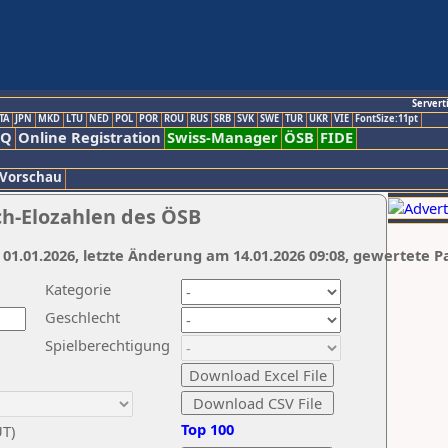
Servert
TA
JPN
MKD
LTU
NED
POL
POR
ROU
RUS
SRB
SVK
SWE
TUR
UKR
VIE
FontSize:11pt
AQ
Online Registration
Swiss-Manager
ÖSB
FIDE
 Vorschau
ch-Elozahlen des ÖSB
 01.01.2026, letzte Änderung am 14.01.2026 09:08, gewertete P
Kategorie
Geschlecht
Spielberechtigung
Top 100
UT)