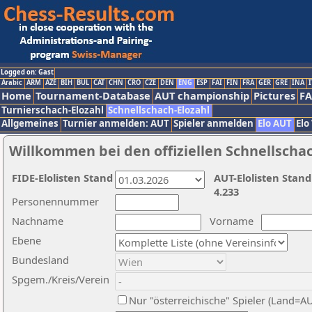
Logged on: Gast
Arabic
ARM
AZE
BIH
BUL
CAT
CHN
CRO
CZE
DEN
ENG
ESP
FAI
FIN
FRA
GER
GRE
INA
I
Home
Tournament-Database
AUT championship
Pictures
F
Turnierschach-Elozahl
Schnellschach-Elozahl
Allgemeines
Turnier anmelden: AUT
Spieler anmelden
Elo AUT
Elo
Willkommen bei den offiziellen Schnellscha
FIDE-Elolisten Stand
AUT-Elolisten Stand
4.233
Personennummer
Nachname
Vorname
Ebene
Bundesland
Spgem./Kreis/Verein
Nur "österreichische" Spieler (Land=A