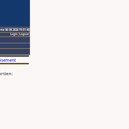
ime 06.08.2026 19:01:40
Login
Logout
artien: