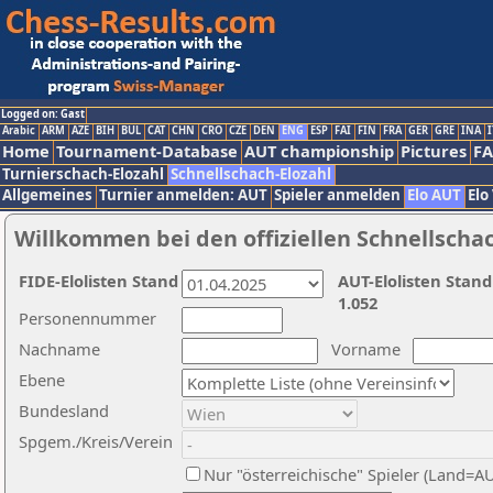
Logged on: Gast
Arabic
ARM
AZE
BIH
BUL
CAT
CHN
CRO
CZE
DEN
ENG
ESP
FAI
FIN
FRA
GER
GRE
INA
I
Home
Tournament-Database
AUT championship
Pictures
F
Turnierschach-Elozahl
Schnellschach-Elozahl
Allgemeines
Turnier anmelden: AUT
Spieler anmelden
Elo AUT
Elo
Willkommen bei den offiziellen Schnellscha
FIDE-Elolisten Stand
AUT-Elolisten Stand
1.052
Personennummer
Nachname
Vorname
Ebene
Bundesland
Spgem./Kreis/Verein
Nur "österreichische" Spieler (Land=A