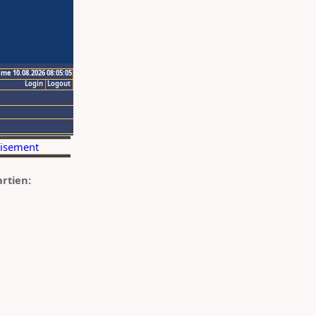
ime 10.08.2026 08:05:05
Login
Logout
artien: