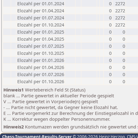
Elozahl per 01.01.2024
0
2272
Elozahl per 01.04.2024
0
2272
Elozahl per 01.07.2024
0
2272
Elozahl per 01.10.2024
0
2272
Elozahl per 01.01.2025
0
0
Elozahl per 01.04.2025
0
0
Elozahl per 01.07.2025
0
0
Elozahl per 01.10.2025
0
0
Elozahl per 01.01.2026
0
0
Elozahl per 01.04.2026
0
0
Elozahl per 01.07.2026
0
0
Elozahl per 01.10.2026
0
0
Hinweis1
Wertebereich Feld St (Status)
blank ... Partie gewertet in aktueller Periode gespielt
V ... Partie gewertet in Vorperiode(n) gespielt
- ... Partie nicht gewertet, da Gegner keine Elozahl hat.
E ... Partie vorgemerkt zur Berechnung der Einstiegselozahl in
K ... Korrektur wegen doppelter Personennummer.
Hinweis2
Kontumazen werden grundsätzlich nie gewertet und sin
Chess-Tournament-Results-Server
© 2006-2026 Heinz Herzog
, CMS-