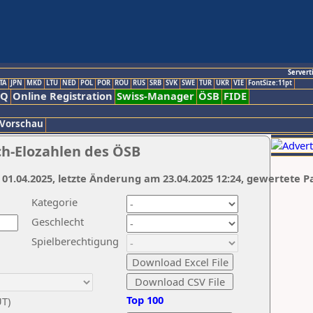
Servert
TA
JPN
MKD
LTU
NED
POL
POR
ROU
RUS
SRB
SVK
SWE
TUR
UKR
VIE
FontSize:11pt
AQ
Online Registration
Swiss-Manager
ÖSB
FIDE
 Vorschau
ch-Elozahlen des ÖSB
 01.04.2025, letzte Änderung am 23.04.2025 12:24, gewertete P
Kategorie
Geschlecht
Spielberechtigung
Top 100
UT)