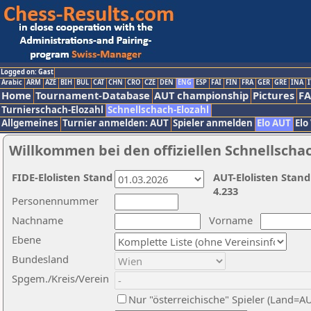
Logged on: Gast
Arabic
ARM
AZE
BIH
BUL
CAT
CHN
CRO
CZE
DEN
ENG
ESP
FAI
FIN
FRA
GER
GRE
INA
I
Home
Tournament-Database
AUT championship
Pictures
F
Turnierschach-Elozahl
Schnellschach-Elozahl
Allgemeines
Turnier anmelden: AUT
Spieler anmelden
Elo AUT
Elo
Willkommen bei den offiziellen Schnellscha
FIDE-Elolisten Stand
AUT-Elolisten Stand
4.233
Personennummer
Nachname
Vorname
Ebene
Bundesland
Spgem./Kreis/Verein
Nur "österreichische" Spieler (Land=A