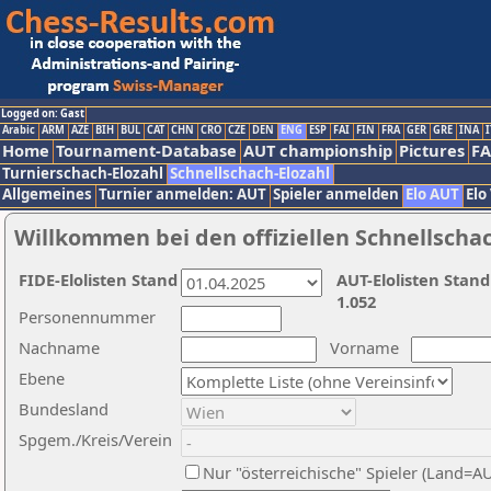
Logged on: Gast
Arabic
ARM
AZE
BIH
BUL
CAT
CHN
CRO
CZE
DEN
ENG
ESP
FAI
FIN
FRA
GER
GRE
INA
I
Home
Tournament-Database
AUT championship
Pictures
F
Turnierschach-Elozahl
Schnellschach-Elozahl
Allgemeines
Turnier anmelden: AUT
Spieler anmelden
Elo AUT
Elo
Willkommen bei den offiziellen Schnellscha
FIDE-Elolisten Stand
AUT-Elolisten Stand
1.052
Personennummer
Nachname
Vorname
Ebene
Bundesland
Spgem./Kreis/Verein
Nur "österreichische" Spieler (Land=A