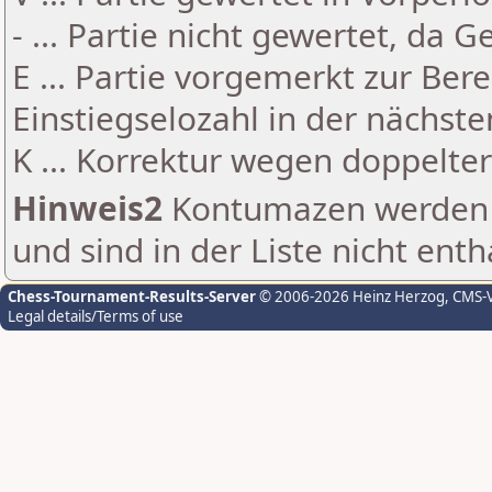
- ... Partie nicht gewertet, da 
E ... Partie vorgemerkt zur Be
Einstiegselozahl in der nächst
K ... Korrektur wegen doppelt
Hinweis2
Kontumazen werden g
und sind in der Liste nicht enth
Chess-Tournament-Results-Server
© 2006-2026 Heinz Herzog
, CMS-
Legal details/Terms of use