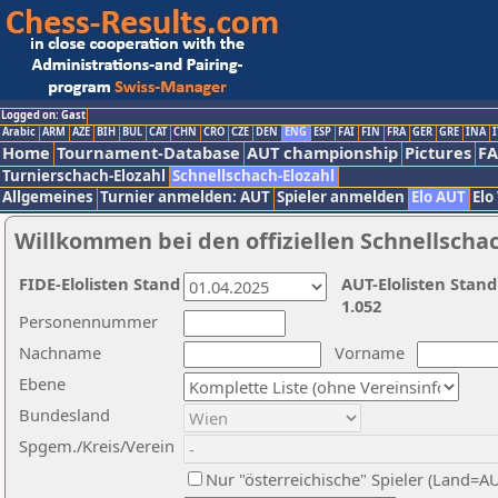
Logged on: Gast
Arabic
ARM
AZE
BIH
BUL
CAT
CHN
CRO
CZE
DEN
ENG
ESP
FAI
FIN
FRA
GER
GRE
INA
I
Home
Tournament-Database
AUT championship
Pictures
F
Turnierschach-Elozahl
Schnellschach-Elozahl
Allgemeines
Turnier anmelden: AUT
Spieler anmelden
Elo AUT
Elo
Willkommen bei den offiziellen Schnellscha
FIDE-Elolisten Stand
AUT-Elolisten Stand
1.052
Personennummer
Nachname
Vorname
Ebene
Bundesland
Spgem./Kreis/Verein
Nur "österreichische" Spieler (Land=A