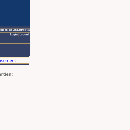
ime 06.08.2026 04:41:54
Login
Logout
artien: