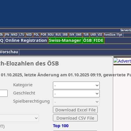
Servert
TA
JPN
MKD
LTU
NED
POL
POR
ROU
RUS
SRB
SVK
SWE
TUR
UKR
VIE
FontSize:11pt
AQ
Online Registration
Swiss-Manager
ÖSB
FIDE
 Vorschau
ch-Elozahlen des ÖSB
 01.10.2025, letzte Änderung am 01.10.2025 09:19, gewertete P
Kategorie
Geschlecht
Spielberechtigung
Top 100
UT)