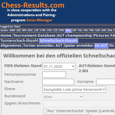
Logged on: Gast
Arabic
ARM
AZE
BIH
BUL
CAT
CHN
CRO
CZE
DEN
ENG
ESP
FAI
FIN
FRA
GER
GRE
INA
I
Home
Tournament-Database
AUT championship
Pictures
F
Turnierschach-Elozahl
Schnellschach-Elozahl
Allgemeines
Turnier anmelden: AUT
Spieler anmelden
Elo AUT
Elo
Willkommen bei den offiziellen Schnellscha
FIDE-Elolisten Stand
AUT-Elolisten Stand
2.303
Personennummer
Nachname
Vorname
Ebene
Bundesland
Spgem./Kreis/Verein
Nur "österreichische" Spieler (Land=A