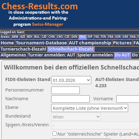
Logged on: Gast
Arabic
ARM
AZE
BIH
BUL
CAT
CHN
CRO
CZE
DEN
ENG
ESP
FAI
FIN
FRA
GER
GRE
INA
I
Home
Tournament-Database
AUT championship
Pictures
F
Turnierschach-Elozahl
Schnellschach-Elozahl
Allgemeines
Turnier anmelden: AUT
Spieler anmelden
Elo AUT
Elo
Willkommen bei den offiziellen Schnellscha
FIDE-Elolisten Stand
AUT-Elolisten Stand
4.233
Personennummer
Nachname
Vorname
Ebene
Bundesland
Spgem./Kreis/Verein
Nur "österreichische" Spieler (Land=A