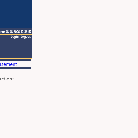
ime 08.08.2026 12:36:57
Login
Logout
artien: