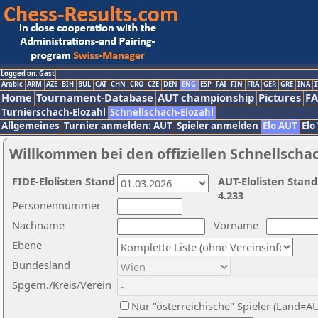
Logged on: Gast
Arabic
ARM
AZE
BIH
BUL
CAT
CHN
CRO
CZE
DEN
ENG
ESP
FAI
FIN
FRA
GER
GRE
INA
I
Home
Tournament-Database
AUT championship
Pictures
F
Turnierschach-Elozahl
Schnellschach-Elozahl
Allgemeines
Turnier anmelden: AUT
Spieler anmelden
Elo AUT
Elo
Willkommen bei den offiziellen Schnellscha
FIDE-Elolisten Stand
AUT-Elolisten Stand
4.233
Personennummer
Nachname
Vorname
Ebene
Bundesland
Spgem./Kreis/Verein
Nur "österreichische" Spieler (Land=A