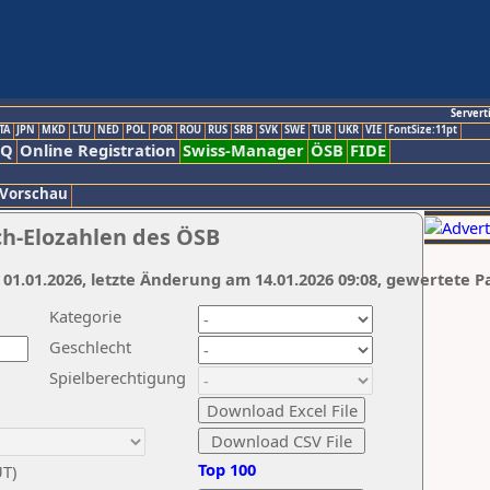
Servert
TA
JPN
MKD
LTU
NED
POL
POR
ROU
RUS
SRB
SVK
SWE
TUR
UKR
VIE
FontSize:11pt
AQ
Online Registration
Swiss-Manager
ÖSB
FIDE
 Vorschau
ch-Elozahlen des ÖSB
 01.01.2026, letzte Änderung am 14.01.2026 09:08, gewertete P
Kategorie
Geschlecht
Spielberechtigung
Top 100
UT)