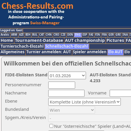
Logged on: Gast
Arabic
ARM
AZE
BIH
BUL
CAT
CHN
CRO
CZE
DEN
ENG
ESP
FAI
FIN
FRA
GER
GRE
INA
I
Home
Tournament-Database
AUT championship
Pictures
F
Turnierschach-Elozahl
Schnellschach-Elozahl
Allgemeines
Turnier anmelden: AUT
Spieler anmelden
Elo AUT
Elo
Willkommen bei den offiziellen Schnellscha
FIDE-Elolisten Stand
AUT-Elolisten Stand
4.233
Personennummer
Nachname
Vorname
Ebene
Bundesland
Spgem./Kreis/Verein
Nur "österreichische" Spieler (Land=A