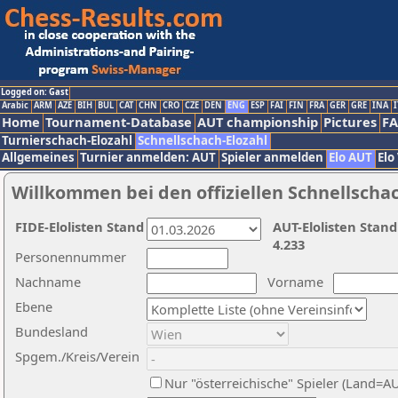
Logged on: Gast
Arabic
ARM
AZE
BIH
BUL
CAT
CHN
CRO
CZE
DEN
ENG
ESP
FAI
FIN
FRA
GER
GRE
INA
I
Home
Tournament-Database
AUT championship
Pictures
F
Turnierschach-Elozahl
Schnellschach-Elozahl
Allgemeines
Turnier anmelden: AUT
Spieler anmelden
Elo AUT
Elo
Willkommen bei den offiziellen Schnellscha
FIDE-Elolisten Stand
AUT-Elolisten Stand
4.233
Personennummer
Nachname
Vorname
Ebene
Bundesland
Spgem./Kreis/Verein
Nur "österreichische" Spieler (Land=A