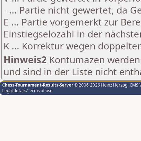
- ... Partie nicht gewertet, da 
E ... Partie vorgemerkt zur Be
Einstiegselozahl in der nächst
K ... Korrektur wegen doppelt
Hinweis2
Kontumazen werden g
und sind in der Liste nicht enth
Chess-Tournament-Results-Server
© 2006-2026 Heinz Herzog
, CMS-
Legal details/Terms of use