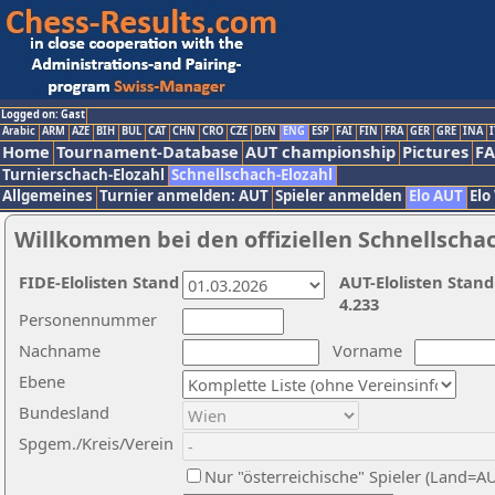
Logged on: Gast
Arabic
ARM
AZE
BIH
BUL
CAT
CHN
CRO
CZE
DEN
ENG
ESP
FAI
FIN
FRA
GER
GRE
INA
I
Home
Tournament-Database
AUT championship
Pictures
F
Turnierschach-Elozahl
Schnellschach-Elozahl
Allgemeines
Turnier anmelden: AUT
Spieler anmelden
Elo AUT
Elo
Willkommen bei den offiziellen Schnellscha
FIDE-Elolisten Stand
AUT-Elolisten Stand
4.233
Personennummer
Nachname
Vorname
Ebene
Bundesland
Spgem./Kreis/Verein
Nur "österreichische" Spieler (Land=A