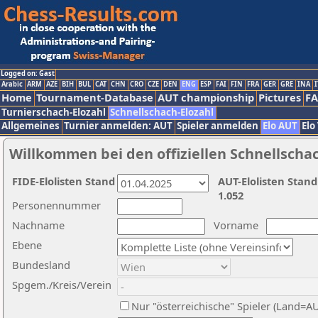
Logged on: Gast
Arabic
ARM
AZE
BIH
BUL
CAT
CHN
CRO
CZE
DEN
ENG
ESP
FAI
FIN
FRA
GER
GRE
INA
I
Home
Tournament-Database
AUT championship
Pictures
F
Turnierschach-Elozahl
Schnellschach-Elozahl
Allgemeines
Turnier anmelden: AUT
Spieler anmelden
Elo AUT
Elo
Willkommen bei den offiziellen Schnellscha
FIDE-Elolisten Stand
AUT-Elolisten Stand
1.052
Personennummer
Nachname
Vorname
Ebene
Bundesland
Spgem./Kreis/Verein
Nur "österreichische" Spieler (Land=A