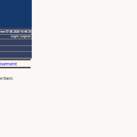
ime 07.08.2026 14:48:33
Login
Logout
artien: