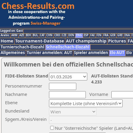
Logged on: Gast
Arabic
ARM
AZE
BIH
BUL
CAT
CHN
CRO
CZE
DEN
ENG
ESP
FAI
FIN
FRA
GER
GRE
INA
I
Home
Tournament-Database
AUT championship
Pictures
F
Turnierschach-Elozahl
Schnellschach-Elozahl
Allgemeines
Turnier anmelden: AUT
Spieler anmelden
Elo AUT
Elo
Willkommen bei den offiziellen Schnellscha
FIDE-Elolisten Stand
AUT-Elolisten Stand
4.233
Personennummer
Nachname
Vorname
Ebene
Bundesland
Spgem./Kreis/Verein
Nur "österreichische" Spieler (Land=A