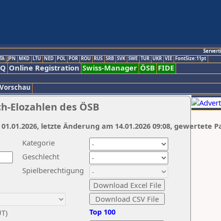
Servert
TA
JPN
MKD
LTU
NED
POL
POR
ROU
RUS
SRB
SVK
SWE
TUR
UKR
VIE
FontSize:11pt
AQ
Online Registration
Swiss-Manager
ÖSB
FIDE
 Vorschau
ch-Elozahlen des ÖSB
 01.01.2026, letzte Änderung am 14.01.2026 09:08, gewertete P
Kategorie
Geschlecht
Spielberechtigung
Top 100
UT)