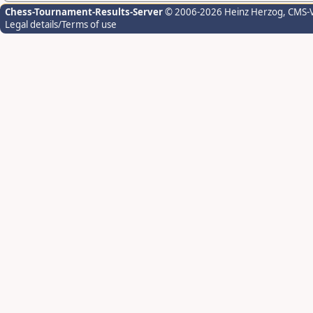
Chess-Tournament-Results-Server
© 2006-2026 Heinz Herzog
, CMS-
Legal details/Terms of use