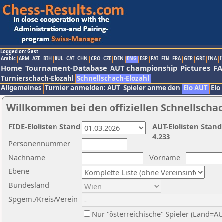
Logged on: Gast
Arabic
ARM
AZE
BIH
BUL
CAT
CHN
CRO
CZE
DEN
ENG
ESP
FAI
FIN
FRA
GER
GRE
INA
I
Home
Tournament-Database
AUT championship
Pictures
F
Turnierschach-Elozahl
Schnellschach-Elozahl
Allgemeines
Turnier anmelden: AUT
Spieler anmelden
Elo AUT
Elo
Willkommen bei den offiziellen Schnellscha
FIDE-Elolisten Stand
AUT-Elolisten Stand
4.233
Personennummer
Nachname
Vorname
Ebene
Bundesland
Spgem./Kreis/Verein
Nur "österreichische" Spieler (Land=A