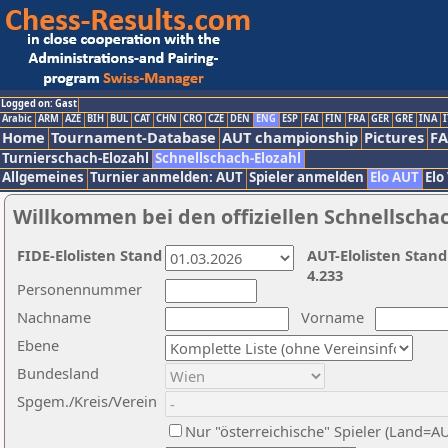
Logged on: Gast
Arabic
ARM
AZE
BIH
BUL
CAT
CHN
CRO
CZE
DEN
ENG
ESP
FAI
FIN
FRA
GER
GRE
INA
I
Home
Tournament-Database
AUT championship
Pictures
F
Turnierschach-Elozahl
Schnellschach-Elozahl
Allgemeines
Turnier anmelden: AUT
Spieler anmelden
Elo AUT
Elo
Willkommen bei den offiziellen Schnellscha
FIDE-Elolisten Stand
AUT-Elolisten Stand
4.233
Personennummer
Nachname
Vorname
Ebene
Bundesland
Spgem./Kreis/Verein
Nur "österreichische" Spieler (Land=A