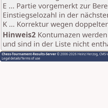
E ... Partie vorgemerkt zur Be
Einstiegselozahl in der nächst
K ... Korrektur wegen doppelt
Hinweis2
Kontumazen werden g
und sind in der Liste nicht enth
Chess-Tournament-Results-Server
© 2006-2026 Heinz Herzog
, CMS-
Legal details/Terms of use