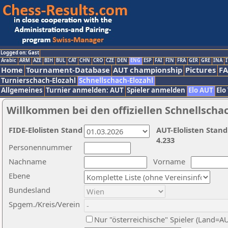
Logged on: Gast
Arabic
ARM
AZE
BIH
BUL
CAT
CHN
CRO
CZE
DEN
ENG
ESP
FAI
FIN
FRA
GER
GRE
INA
I
Home
Tournament-Database
AUT championship
Pictures
F
Turnierschach-Elozahl
Schnellschach-Elozahl
Allgemeines
Turnier anmelden: AUT
Spieler anmelden
Elo AUT
Elo
Willkommen bei den offiziellen Schnellscha
FIDE-Elolisten Stand
AUT-Elolisten Stand
4.233
Personennummer
Nachname
Vorname
Ebene
Bundesland
Spgem./Kreis/Verein
Nur "österreichische" Spieler (Land=A