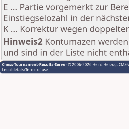
E ... Partie vorgemerkt zur Be
Einstiegselozahl in der nächst
K ... Korrektur wegen doppelt
Hinweis2
Kontumazen werden g
und sind in der Liste nicht enth
Chess-Tournament-Results-Server
© 2006-2026 Heinz Herzog
, CMS-
Legal details/Terms of use