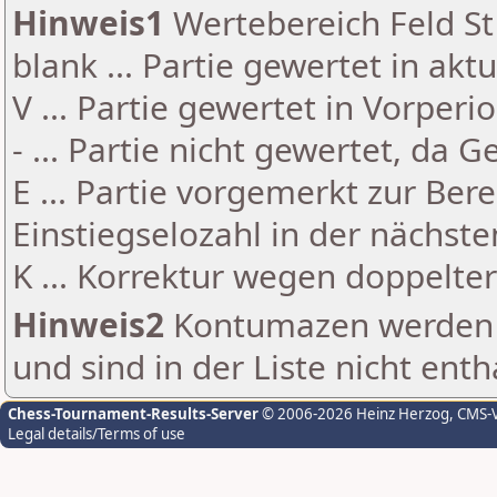
Hinweis1
Wertebereich Feld St 
blank ... Partie gewertet in akt
V ... Partie gewertet in Vorperi
- ... Partie nicht gewertet, da 
E ... Partie vorgemerkt zur Be
Einstiegselozahl in der nächst
K ... Korrektur wegen doppelt
Hinweis2
Kontumazen werden g
und sind in der Liste nicht enth
Chess-Tournament-Results-Server
© 2006-2026 Heinz Herzog
, CMS-
Legal details/Terms of use