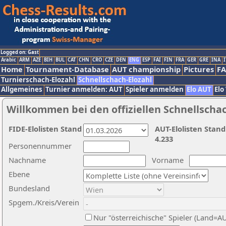
Logged on: Gast
Arabic
ARM
AZE
BIH
BUL
CAT
CHN
CRO
CZE
DEN
ENG
ESP
FAI
FIN
FRA
GER
GRE
INA
I
Home
Tournament-Database
AUT championship
Pictures
F
Turnierschach-Elozahl
Schnellschach-Elozahl
Allgemeines
Turnier anmelden: AUT
Spieler anmelden
Elo AUT
Elo
Willkommen bei den offiziellen Schnellscha
FIDE-Elolisten Stand
AUT-Elolisten Stand
4.233
Personennummer
Nachname
Vorname
Ebene
Bundesland
Spgem./Kreis/Verein
Nur "österreichische" Spieler (Land=A