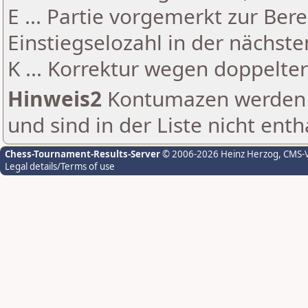
E ... Partie vorgemerkt zur Be
Einstiegselozahl in der nächst
K ... Korrektur wegen doppelt
Hinweis2
Kontumazen werden g
und sind in der Liste nicht enth
Chess-Tournament-Results-Server
© 2006-2026 Heinz Herzog
, CMS-
Legal details/Terms of use