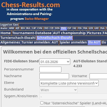
Logged on: Gast
Arabic
ARM
AZE
BIH
BUL
CAT
CHN
CRO
CZE
DEN
ENG
ESP
FAI
FIN
FRA
GER
GRE
INA
I
Home
Tournament-Database
AUT championship
Pictures
F
Turnierschach-Elozahl
Schnellschach-Elozahl
Allgemeines
Turnier anmelden: AUT
Spieler anmelden
Elo AUT
Elo
Willkommen bei den offiziellen Schnellscha
FIDE-Elolisten Stand
AUT-Elolisten Stand
4.233
Personennummer
Nachname
Vorname
Ebene
Bundesland
Spgem./Kreis/Verein
Nur "österreichische" Spieler (Land=A