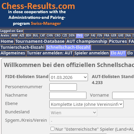
Logged on: Gast
Arabic
ARM
AZE
BIH
BUL
CAT
CHN
CRO
CZE
DEN
ENG
ESP
FAI
FIN
FRA
GER
GRE
INA
I
Home
Tournament-Database
AUT championship
Pictures
F
Turnierschach-Elozahl
Schnellschach-Elozahl
Allgemeines
Turnier anmelden: AUT
Spieler anmelden
Elo AUT
Elo
Willkommen bei den offiziellen Schnellscha
FIDE-Elolisten Stand
AUT-Elolisten Stand
4.233
Personennummer
Nachname
Vorname
Ebene
Bundesland
Spgem./Kreis/Verein
Nur "österreichische" Spieler (Land=A