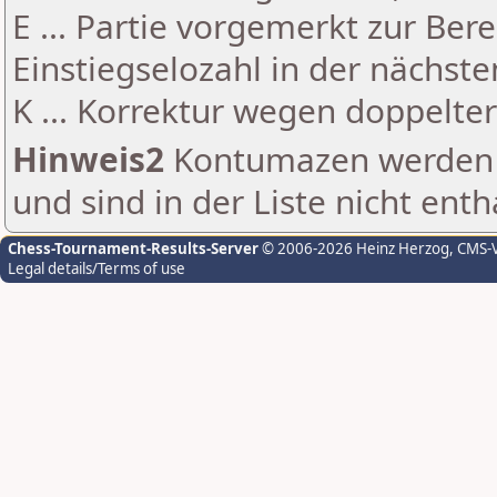
E ... Partie vorgemerkt zur Be
Einstiegselozahl in der nächst
K ... Korrektur wegen doppelt
Hinweis2
Kontumazen werden g
und sind in der Liste nicht enth
Chess-Tournament-Results-Server
© 2006-2026 Heinz Herzog
, CMS-
Legal details/Terms of use