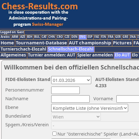
Logged on: Gast
Arabic
ARM
AZE
BIH
BUL
CAT
CHN
CRO
CZE
DEN
ENG
ESP
FAI
FIN
FRA
GER
GRE
INA
I
Home
Tournament-Database
AUT championship
Pictures
F
Turnierschach-Elozahl
Schnellschach-Elozahl
Allgemeines
Turnier anmelden: AUT
Spieler anmelden
Elo AUT
Elo
Willkommen bei den offiziellen Schnellscha
FIDE-Elolisten Stand
AUT-Elolisten Stand
4.233
Personennummer
Nachname
Vorname
Ebene
Bundesland
Spgem./Kreis/Verein
Nur "österreichische" Spieler (Land=A