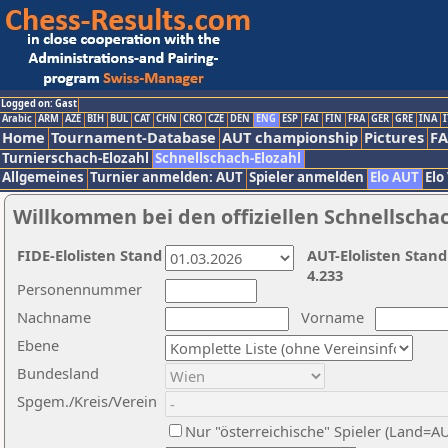
Logged on: Gast
Arabic
ARM
AZE
BIH
BUL
CAT
CHN
CRO
CZE
DEN
ENG
ESP
FAI
FIN
FRA
GER
GRE
INA
I
Home
Tournament-Database
AUT championship
Pictures
F
Turnierschach-Elozahl
Schnellschach-Elozahl
Allgemeines
Turnier anmelden: AUT
Spieler anmelden
Elo AUT
Elo
Willkommen bei den offiziellen Schnellscha
FIDE-Elolisten Stand
AUT-Elolisten Stand
4.233
Personennummer
Nachname
Vorname
Ebene
Bundesland
Spgem./Kreis/Verein
Nur "österreichische" Spieler (Land=A