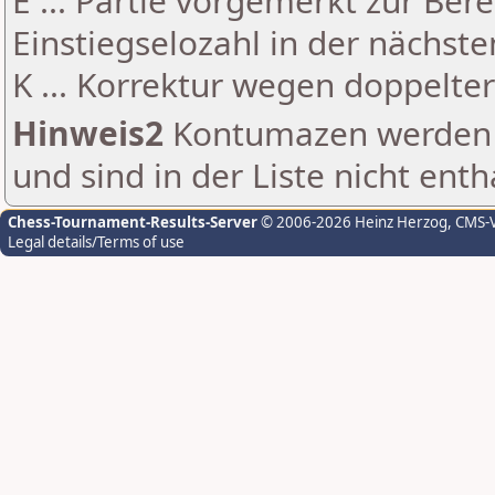
E ... Partie vorgemerkt zur Be
Einstiegselozahl in der nächst
K ... Korrektur wegen doppelt
Hinweis2
Kontumazen werden g
und sind in der Liste nicht enth
Chess-Tournament-Results-Server
© 2006-2026 Heinz Herzog
, CMS-
Legal details/Terms of use