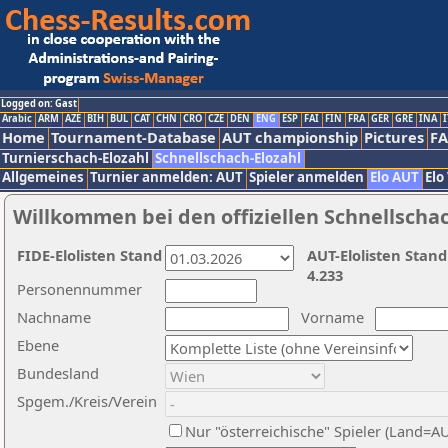
Logged on: Gast
Arabic
ARM
AZE
BIH
BUL
CAT
CHN
CRO
CZE
DEN
ENG
ESP
FAI
FIN
FRA
GER
GRE
INA
I
Home
Tournament-Database
AUT championship
Pictures
F
Turnierschach-Elozahl
Schnellschach-Elozahl
Allgemeines
Turnier anmelden: AUT
Spieler anmelden
Elo AUT
Elo
Willkommen bei den offiziellen Schnellscha
FIDE-Elolisten Stand
AUT-Elolisten Stand
4.233
Personennummer
Nachname
Vorname
Ebene
Bundesland
Spgem./Kreis/Verein
Nur "österreichische" Spieler (Land=A