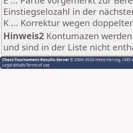
E ... Partie vorgemerkt zur Be
Einstiegselozahl in der nächst
K ... Korrektur wegen doppelt
Hinweis2
Kontumazen werden g
und sind in der Liste nicht enth
Chess-Tournament-Results-Server
© 2006-2026 Heinz Herzog
, CMS-
Legal details/Terms of use