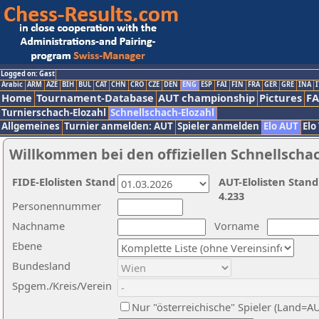
Logged on: Gast
Arabic
ARM
AZE
BIH
BUL
CAT
CHN
CRO
CZE
DEN
ENG
ESP
FAI
FIN
FRA
GER
GRE
INA
I
Home
Tournament-Database
AUT championship
Pictures
F
Turnierschach-Elozahl
Schnellschach-Elozahl
Allgemeines
Turnier anmelden: AUT
Spieler anmelden
Elo AUT
Elo
Willkommen bei den offiziellen Schnellscha
FIDE-Elolisten Stand
AUT-Elolisten Stand
4.233
Personennummer
Nachname
Vorname
Ebene
Bundesland
Spgem./Kreis/Verein
Nur "österreichische" Spieler (Land=A