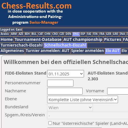
Logged on: Gast
Arabic
ARM
AZE
BIH
BUL
CAT
CHN
CRO
CZE
DEN
ENG
ESP
FAI
FIN
FRA
GER
GRE
INA
I
Home
Tournament-Database
AUT championship
Pictures
F
Turnierschach-Elozahl
Schnellschach-Elozahl
Allgemeines
Turnier anmelden: AUT
Spieler anmelden
Elo AUT
Elo
Willkommen bei den offiziellen Schnellscha
FIDE-Elolisten Stand
AUT-Elolisten Stand
2.303
Personennummer
Nachname
Vorname
Ebene
Bundesland
Spgem./Kreis/Verein
Nur "österreichische" Spieler (Land=A