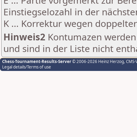
E ... Partie vorgemerkt zur Be
Einstiegselozahl in der nächst
K ... Korrektur wegen doppelt
Hinweis2
Kontumazen werden g
und sind in der Liste nicht enth
Chess-Tournament-Results-Server
© 2006-2026 Heinz Herzog
, CMS-
Legal details/Terms of use