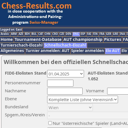
Logged on: Gast
Arabic
ARM
AZE
BIH
BUL
CAT
CHN
CRO
CZE
DEN
ENG
ESP
FAI
FIN
FRA
GER
GRE
INA
I
Home
Tournament-Database
AUT championship
Pictures
F
Turnierschach-Elozahl
Schnellschach-Elozahl
Allgemeines
Turnier anmelden: AUT
Spieler anmelden
Elo AUT
Elo
Willkommen bei den offiziellen Schnellscha
FIDE-Elolisten Stand
AUT-Elolisten Stand
1.052
Personennummer
Nachname
Vorname
Ebene
Bundesland
Spgem./Kreis/Verein
Nur "österreichische" Spieler (Land=A