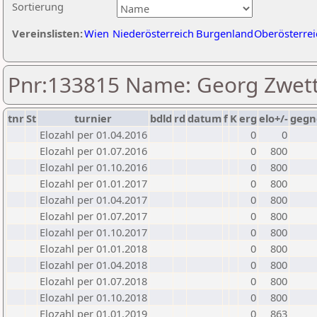
Sortierung
Vereinslisten:
Wien
Niederösterreich
Burgenland
Oberösterrei
Pnr:133815 Name: Georg Zwett
tnr
St
turnier
bdld
rd
datum
f
K
erg
elo+/-
gegn
Elozahl per 01.04.2016
0
0
Elozahl per 01.07.2016
0
800
Elozahl per 01.10.2016
0
800
Elozahl per 01.01.2017
0
800
Elozahl per 01.04.2017
0
800
Elozahl per 01.07.2017
0
800
Elozahl per 01.10.2017
0
800
Elozahl per 01.01.2018
0
800
Elozahl per 01.04.2018
0
800
Elozahl per 01.07.2018
0
800
Elozahl per 01.10.2018
0
800
Elozahl per 01.01.2019
0
863