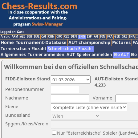
Logged on: Gast
Arabic
ARM
AZE
BIH
BUL
CAT
CHN
CRO
CZE
DEN
ENG
ESP
FAI
FIN
FRA
GER
GRE
INA
I
Home
Tournament-Database
AUT championship
Pictures
F
Turnierschach-Elozahl
Schnellschach-Elozahl
Allgemeines
Turnier anmelden: AUT
Spieler anmelden
Elo AUT
Elo
Willkommen bei den offiziellen Schnellscha
FIDE-Elolisten Stand
AUT-Elolisten Stand
4.233
Personennummer
Nachname
Vorname
Ebene
Bundesland
Spgem./Kreis/Verein
Nur "österreichische" Spieler (Land=A