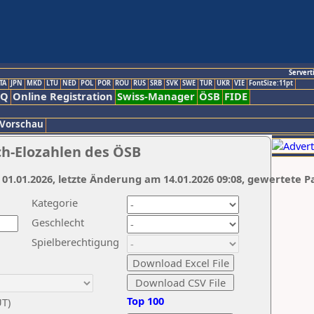
Servert
TA
JPN
MKD
LTU
NED
POL
POR
ROU
RUS
SRB
SVK
SWE
TUR
UKR
VIE
FontSize:11pt
AQ
Online Registration
Swiss-Manager
ÖSB
FIDE
 Vorschau
ch-Elozahlen des ÖSB
 01.01.2026, letzte Änderung am 14.01.2026 09:08, gewertete P
Kategorie
Geschlecht
Spielberechtigung
Top 100
UT)