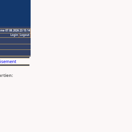
ime 07.08.2026 23:15:14
Login
Logout
artien: