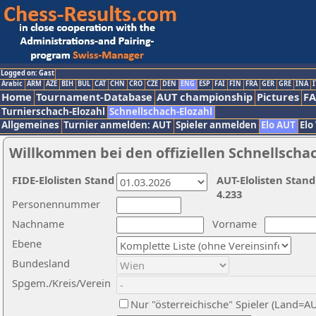
Logged on: Gast
Arabic
ARM
AZE
BIH
BUL
CAT
CHN
CRO
CZE
DEN
ENG
ESP
FAI
FIN
FRA
GER
GRE
INA
I
Home
Tournament-Database
AUT championship
Pictures
F
Turnierschach-Elozahl
Schnellschach-Elozahl
Allgemeines
Turnier anmelden: AUT
Spieler anmelden
Elo AUT
Elo
Willkommen bei den offiziellen Schnellscha
FIDE-Elolisten Stand
AUT-Elolisten Stand
4.233
Personennummer
Nachname
Vorname
Ebene
Bundesland
Spgem./Kreis/Verein
Nur "österreichische" Spieler (Land=A