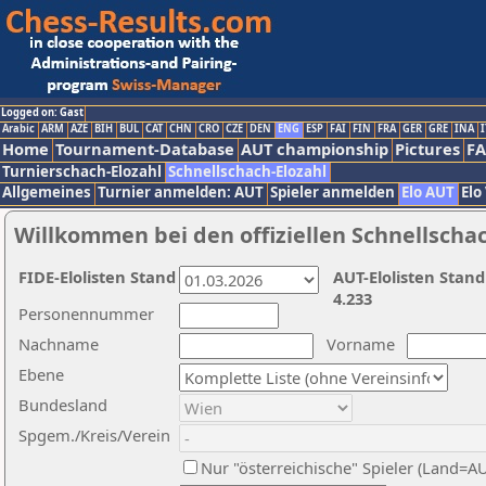
Logged on: Gast
Arabic
ARM
AZE
BIH
BUL
CAT
CHN
CRO
CZE
DEN
ENG
ESP
FAI
FIN
FRA
GER
GRE
INA
I
Home
Tournament-Database
AUT championship
Pictures
F
Turnierschach-Elozahl
Schnellschach-Elozahl
Allgemeines
Turnier anmelden: AUT
Spieler anmelden
Elo AUT
Elo
Willkommen bei den offiziellen Schnellscha
FIDE-Elolisten Stand
AUT-Elolisten Stand
4.233
Personennummer
Nachname
Vorname
Ebene
Bundesland
Spgem./Kreis/Verein
Nur "österreichische" Spieler (Land=A