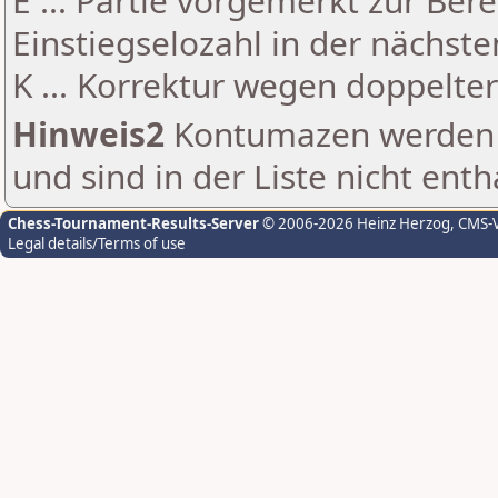
E ... Partie vorgemerkt zur Be
Einstiegselozahl in der nächst
K ... Korrektur wegen doppelt
Hinweis2
Kontumazen werden g
und sind in der Liste nicht enth
Chess-Tournament-Results-Server
© 2006-2026 Heinz Herzog
, CMS-
Legal details/Terms of use