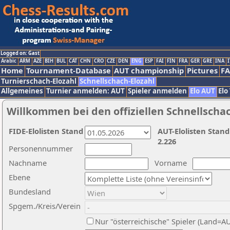
Logged on: Gast
Arabic
ARM
AZE
BIH
BUL
CAT
CHN
CRO
CZE
DEN
ENG
ESP
FAI
FIN
FRA
GER
GRE
INA
I
Home
Tournament-Database
AUT championship
Pictures
F
Turnierschach-Elozahl
Schnellschach-Elozahl
Allgemeines
Turnier anmelden: AUT
Spieler anmelden
Elo AUT
Elo
Willkommen bei den offiziellen Schnellscha
FIDE-Elolisten Stand
AUT-Elolisten Stand
2.226
Personennummer
Nachname
Vorname
Ebene
Bundesland
Spgem./Kreis/Verein
Nur "österreichische" Spieler (Land=A