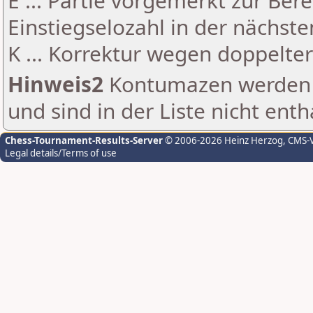
E ... Partie vorgemerkt zur Be
Einstiegselozahl in der nächst
K ... Korrektur wegen doppelt
Hinweis2
Kontumazen werden g
und sind in der Liste nicht enth
Chess-Tournament-Results-Server
© 2006-2026 Heinz Herzog
, CMS-
Legal details/Terms of use