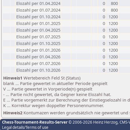
Elozahl per 01.04.2024
0
800
Elozahl per 01.07.2024
0
800
Elozahl per 01.10.2024
0
1200
Elozahl per 01.01.2025
0
1200
Elozahl per 01.04.2025
0
1200
Elozahl per 01.07.2025
0
1200
Elozahl per 01.10.2025
0
1200
Elozahl per 01.01.2026
0
1200
Elozahl per 01.04.2026
0
1200
Elozahl per 01.07.2026
0
1200
Elozahl per 01.10.2026
0
1200
Hinweis1
Wertebereich Feld St (Status)
blank ... Partie gewertet in aktueller Periode gespielt
V ... Partie gewertet in Vorperiode(n) gespielt
- ... Partie nicht gewertet, da Gegner keine Elozahl hat.
E ... Partie vorgemerkt zur Berechnung der Einstiegselozahl in
K ... Korrektur wegen doppelter Personennummer.
Hinweis2
Kontumazen werden grundsätzlich nie gewertet und sin
Chess-Tournament-Results-Server
© 2006-2026 Heinz Herzog
, CMS-
Legal details/Terms of use