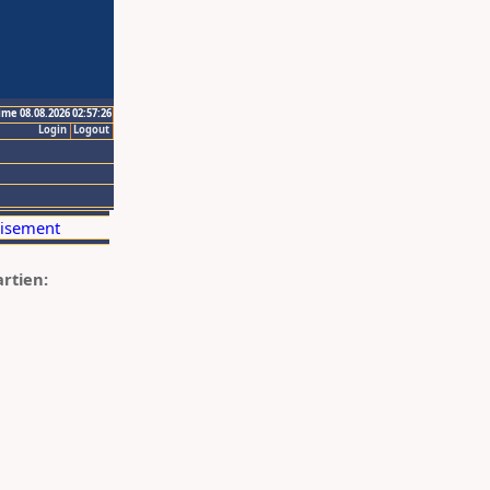
ime 08.08.2026 02:57:26
Login
Logout
artien: