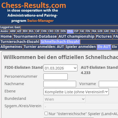
Logged on: Gast
Arabic
ARM
AZE
BIH
BUL
CAT
CHN
CRO
CZE
DEN
ENG
ESP
FAI
FIN
FRA
GER
GRE
INA
I
Home
Tournament-Database
AUT championship
Pictures
F
Turnierschach-Elozahl
Schnellschach-Elozahl
Allgemeines
Turnier anmelden: AUT
Spieler anmelden
Elo AUT
Elo
Willkommen bei den offiziellen Schnellscha
FIDE-Elolisten Stand
AUT-Elolisten Stand
4.233
Personennummer
Nachname
Vorname
Ebene
Bundesland
Spgem./Kreis/Verein
Nur "österreichische" Spieler (Land=A