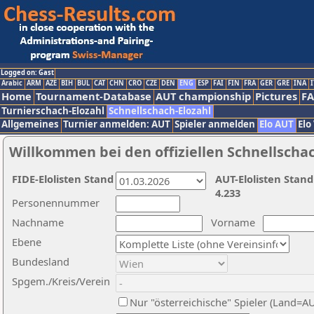
Logged on: Gast
Arabic
ARM
AZE
BIH
BUL
CAT
CHN
CRO
CZE
DEN
ENG
ESP
FAI
FIN
FRA
GER
GRE
INA
I
Home
Tournament-Database
AUT championship
Pictures
F
Turnierschach-Elozahl
Schnellschach-Elozahl
Allgemeines
Turnier anmelden: AUT
Spieler anmelden
Elo AUT
Elo
Willkommen bei den offiziellen Schnellscha
FIDE-Elolisten Stand
AUT-Elolisten Stand
4.233
Personennummer
Nachname
Vorname
Ebene
Bundesland
Spgem./Kreis/Verein
Nur "österreichische" Spieler (Land=A