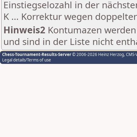
Einstiegselozahl in der nächst
K ... Korrektur wegen doppelt
Hinweis2
Kontumazen werden g
und sind in der Liste nicht enth
Chess-Tournament-Results-Server
© 2006-2026 Heinz Herzog
, CMS-
Legal details/Terms of use